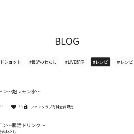
BLOG
イドショット
#最近のわたし
#LIVE配信
#レシピ
＃レシピ
チン〜麹レモン水〜
30
53
ファンクラブ有料会員限定
チン〜腸活ドリンク〜
近のわたし